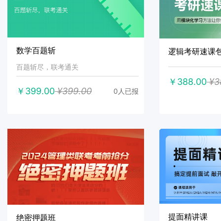
数学百题斩
逻辑考研速课
百题斩尽，联考通关
￥388.00
¥3
￥399.00
¥399.00
0人已报
提面精讲课
绝密押题班