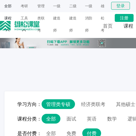
登录
全部
考研
管理
一级
二级
一级
雄
注册
课程
工具
类联
建造
建造
消防
松
首页
课程
考
师
师
师
考
网课
研
面授
学习方向：
管理类专硕
经济类联考
其他硕士
课程分类：
全部
面试
英语
数学
逻
是否付费：
全部
免费
付费