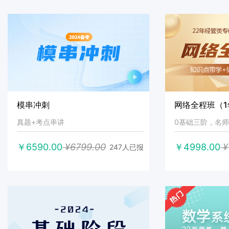
模串冲刺
网络全程班（1
真题+考点串讲
0基础三阶，名
￥6590.00
¥6799.00
￥4998.00
¥
247人已报