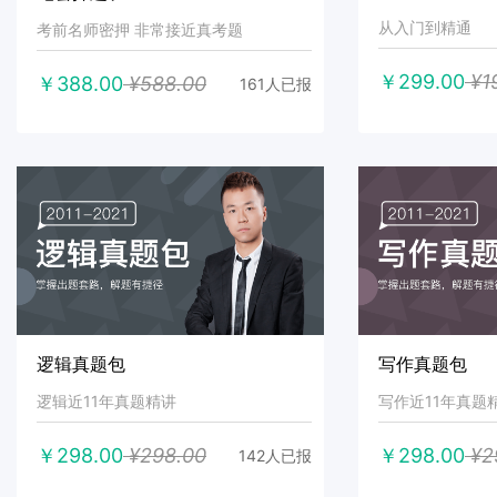
从入门到精通
考前名师密押 非常接近真考题
￥299.00
¥1
￥388.00
¥588.00
161人已报
逻辑真题包
写作真题包
逻辑近11年真题精讲
写作近11年真题
￥298.00
¥298.00
￥298.00
¥2
142人已报