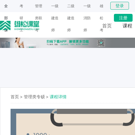
登录
全
考
管理
一级
二级
一级
雄
注册
部
研
类联
建造
建造
消防
松
首页
课程
课
工
考
师
师
师
考
网课
程
具
研
面授
首页
>
管理类专硕
>
课程详情