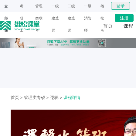
登录
全
考
管理
一级
二级
一级
雄
注册
部
研
类联
建造
建造
消防
松
首页
课程
课
工
考
师
师
师
考
网课
程
具
研
面授
首页
>
管理类专硕
>
逻辑
>
课程详情