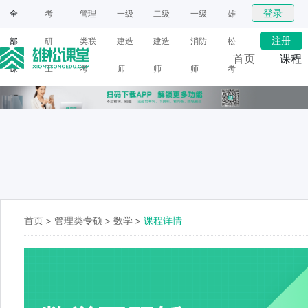
登录
全
考
管理
一级
二级
一级
雄
注册
部
研
类联
建造
建造
消防
松
首页
课程
课
工
考
师
师
师
考
网课
程
具
研
面授
首页
>
管理类专硕
>
数学
>
课程详情