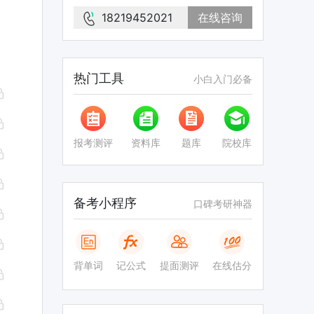
18219452021
在线咨询
热门工具
小白入门必备
报考测评
资料库
题库
院校库
备考小程序
口碑考研神器
背单词
记公式
提面测评
在线估分