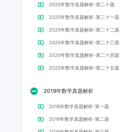
2020年数学真题解析-第二十题
2020年数学真题解析-第二十一题
2020年数学真题解析-第二十二题
2020年数学真题解析-第二十三题
2020年数学真题解析-第二十四题
2020年数学真题解析-第二十五题
2019年数学真题解析
2019年数学真题解析-第一题
2019年数学真题解析-第二题
2019年数学真题解析-第三题