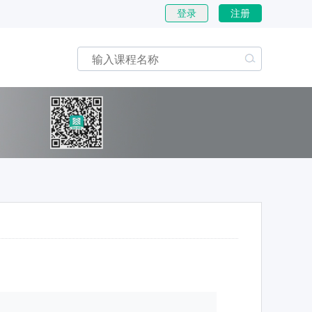
登录
注册