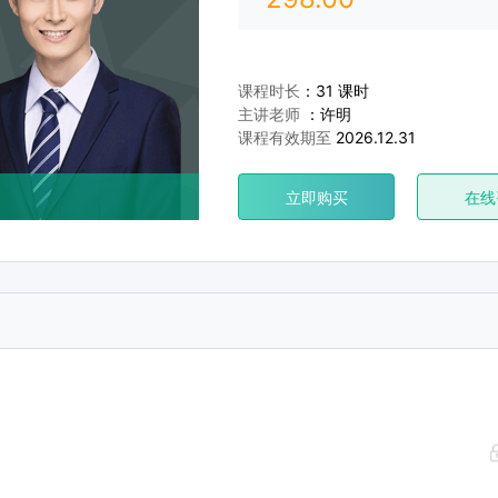
课程时长
：31 课时
主讲老师
：许明
课程有效期至
2026.12.31
立即购买
在线