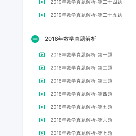
2019年数学真题解析-第二十四题
2019年数学真题解析-第二十五题
2018年数学真题解析
2018年数学真题解析-第一题
2018年数学真题解析-第二题
2018年数学真题解析-第三题
2018年数学真题解析-第四题
2018年数学真题解析-第五题
2018年数学真题解析-第六题
2018年数学真题解析-第七题