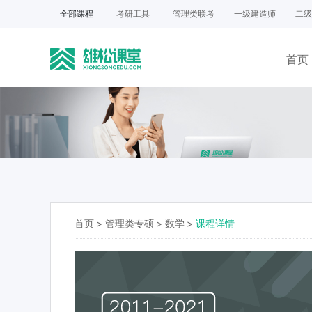
全部课程
考研工具
管理类联考
一级建造师
二级
首页
首页
>
管理类专硕
>
数学
>
课程详情