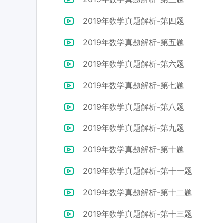
2019年数学真题解析-第四题
2019年数学真题解析-第五题
2019年数学真题解析-第六题
2019年数学真题解析-第七题
2019年数学真题解析-第八题
2019年数学真题解析-第九题
2019年数学真题解析-第十题
2019年数学真题解析-第十一题
2019年数学真题解析-第十二题
2019年数学真题解析-第十三题