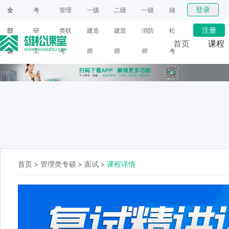
登录
全
考
管理
一级
二级
一级
雄
注册
部
研
类联
建造
建造
消防
松
首页
课程
课
工
考
师
师
师
考
网课
程
具
研
面授
首页
>
管理类专硕
>
面试
>
课程详情