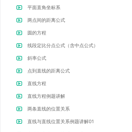
平面直角坐标系
两点间的距离公式
圆的方程
线段定比分点公式（含中点公式）
斜率公式
点到直线的距离公式
直线方程
直线方程例题讲解
两条直线的位置关系
直线与直线位置关系例题讲解01