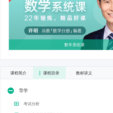
数学系统课
课程简介
课程目录
教材讲义
导学
考试分析