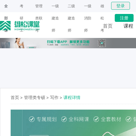
登录
全
考
管理
一级
二级
一级
雄
注册
部
研
类联
建造
建造
消防
松
首页
课程
课
工
考
师
师
师
考
网课
程
具
研
面授
首页
>
管理类专硕
>
写作
>
课程详情