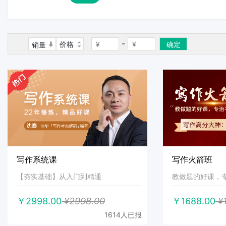
-
价格
确定
销量
写作系统课
写作火箭班
【夯实基础】从入门到精通
教做题的好课，
￥2998.00
¥2998.00
￥1688.00
¥1
1614人已报