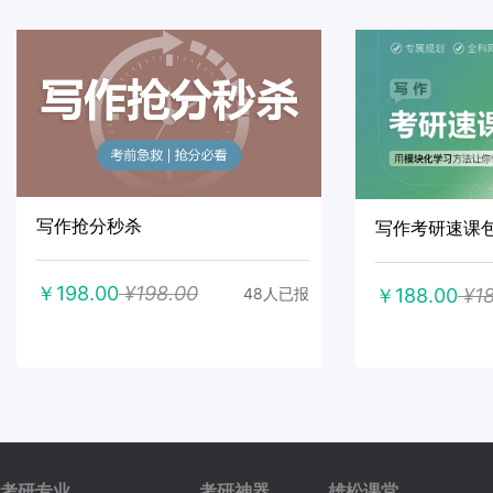
写作抢分秒杀
写作考研速课
￥198.00
¥198.00
￥188.00
¥18
48人已报
考研专业
考研神器
雄松课堂