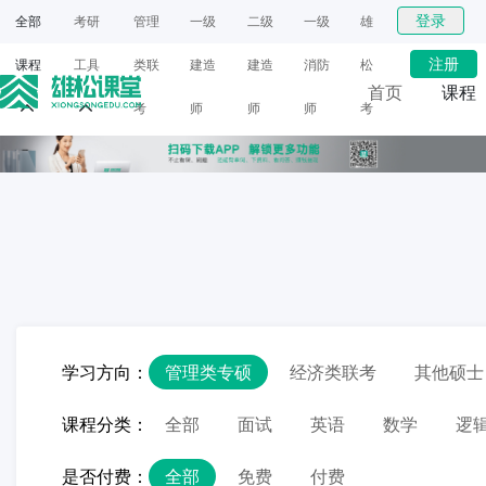
登录
全部
考研
管理
一级
二级
一级
雄
注册
课程
工具
类联
建造
建造
消防
松
首页
课程
考
师
师
师
考
网课
研
面授
学习方向：
管理类专硕
经济类联考
其他硕士
课程分类：
全部
面试
英语
数学
逻
是否付费：
全部
免费
付费