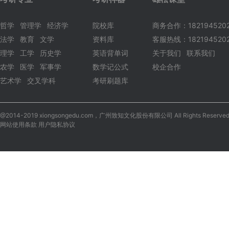
哲学
管理学
经济学
院校库
商务合作：182194520
法学
教育
文学
资料库
客服热线：1821945202
理学
工学
历史学
英语背单词
关于我们
联系我们
农学
医学
军事学
数学记公式
校企合作
艺术学
交叉学科
考研刷题库
@2014-2019 xiongsongedu.com，广州致知文化股份有限公司 All Rights Reserved
网站使用条款 用户隐私协议