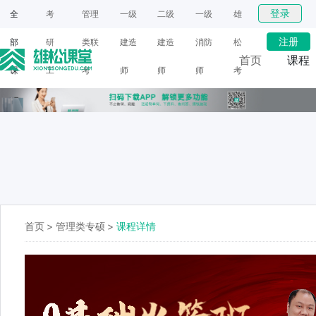
登录
全
考
管理
一级
二级
一级
雄
注册
部
研
类联
建造
建造
消防
松
首页
课程
课
工
考
师
师
师
考
网课
程
具
研
面授
首页
>
管理类专硕
>
课程详情