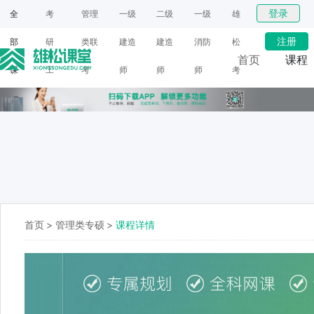
登录
全
考
管理
一级
二级
一级
雄
注册
部
研
类联
建造
建造
消防
松
首页
课程
课
工
考
师
师
师
考
网课
程
具
研
面授
首页
>
管理类专硕
>
课程详情