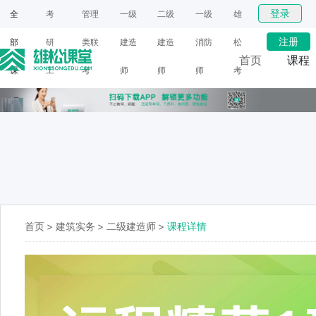
登录
全
考
管理
一级
二级
一级
雄
注册
部
研
类联
建造
建造
消防
松
首页
课程
课
工
考
师
师
师
考
网课
程
具
研
面授
首页
>
建筑实务
>
二级建造师
>
课程详情