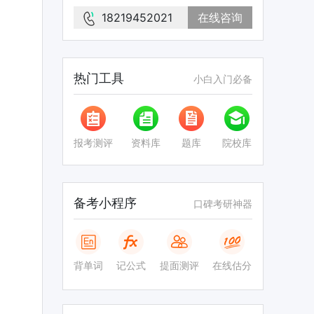
18219452021
在线咨询
热门工具
小白入门必备
报考测评
资料库
题库
院校库
备考小程序
口碑考研神器
背单词
记公式
提面测评
在线估分