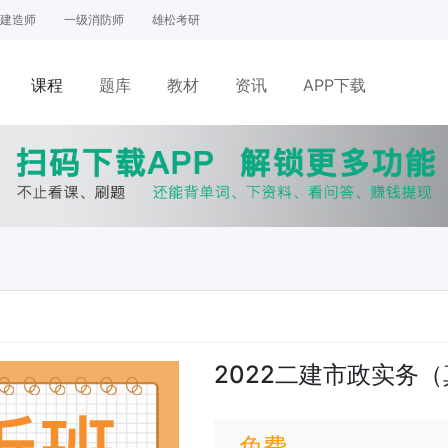
建造师
一级消防师
雄松考研
课程
题库
教材
资讯
APP下载
网课
面授
2022二建市政实务
免费