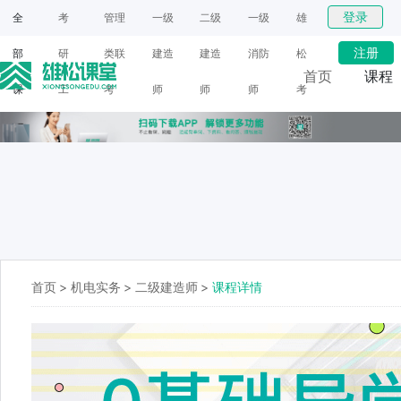
登录
全
考
管理
一级
二级
一级
雄
注册
部
研
类联
建造
建造
消防
松
首页
课程
课
工
考
师
师
师
考
网课
程
具
研
面授
首页
>
机电实务
>
二级建造师
>
课程详情