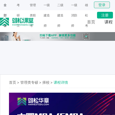
登录
全
考
管理
一级
二级
一级
雄
注册
部
研
类联
建造
建造
消防
松
首页
课程
课
工
考
师
师
师
考
网课
程
具
研
面授
首页
>
管理类专硕
>
择校
>
课程详情