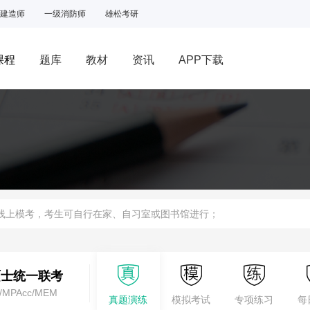
建造师
一级消防师
雄松考研
课程
题库
教材
资讯
APP下载
网课
面授
线上模考，考生可自行在家、自习室或图书馆进行；
硕士统一联考
/MPAcc/MEM
真题演练
模拟考试
专项练习
每