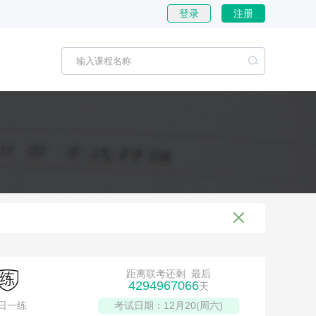
登录
注册
距离联考还剩 最后
4294967066
天
日一练
考试日期：12月20(周六)