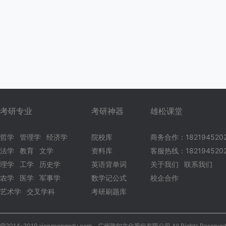
考研专业
考研神器
雄松课堂
哲学
管理学
经济学
院校库
商务合作：182194520
法学
教育
文学
资料库
客服热线：1821945202
理学
工学
历史学
英语背单词
关于我们
联系我们
农学
医学
军事学
数学记公式
校企合作
艺术学
交叉学科
考研刷题库
@2014-2019 xiongsongedu.com，广州致知文化股份有限公司 All Rights Reserved