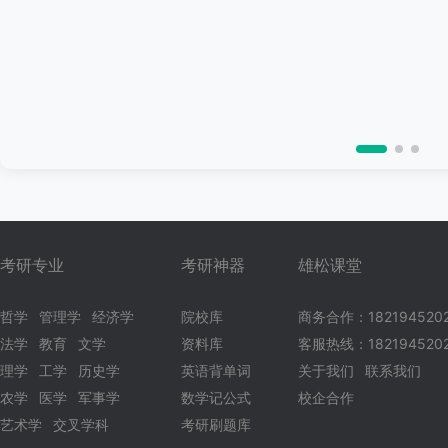
考研专业
考研神器
雄松课堂
哲学
管理学
经济学
院校库
商务合作：182194520
法学
教育
文学
资料库
客服热线：1821945202
理学
工学
历史学
英语背单词
关于我们
联系我们
农学
医学
军事学
数学记公式
校企合作
艺术学
交叉学科
考研刷题库