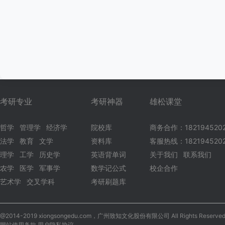
考研专业
考研神器
雄松课堂
哲学
管理学
经济学
院校库
商务合作：182194520
法学
教育
文学
资料库
客服热线：1821945202
理学
工学
历史学
英语背单词
关于我们
联系我们
农学
医学
军事学
数学记公式
校企合作
艺术学
交叉学科
考研刷题库
@2014-2019 xiongsongedu.com，广州致知文化股份有限公司 All Rights Reserved
网站使用条款 用户隐私协议