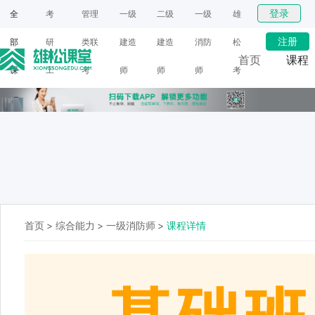
登录
全
考
管理
一级
二级
一级
雄
注册
部
研
类联
建造
建造
消防
松
首页
课程
课
工
考
师
师
师
考
网课
程
具
研
面授
首页
>
综合能力
>
一级消防师
>
课程详情