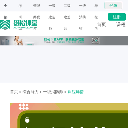
登录
全
考
管理
一级
二级
一级
雄
注册
部
研
类联
建造
建造
消防
松
首页
课程
课
工
考
师
师
师
考
网课
程
具
研
面授
首页
>
综合能力
>
一级消防师
>
课程详情