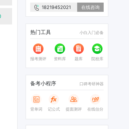
18219452021
在线咨询
0
热门工具
小白入门必备
报考测评
资料库
题库
院校库
备考小程序
口碑考研神器
背单词
记公式
提面测评
在线估分